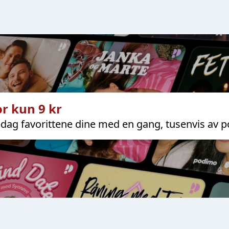
r kun 9 kr
dag favorittene dine med en gang, tusenvis av p