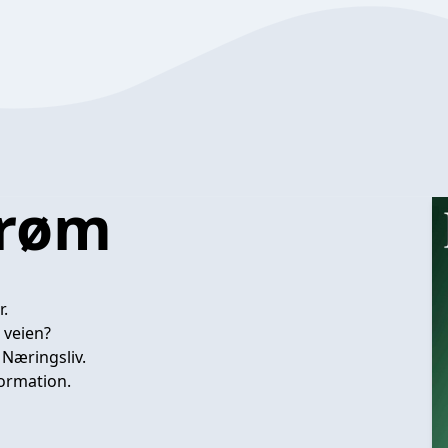
trøm
.
 veien?
 Næringsliv.
ormation.