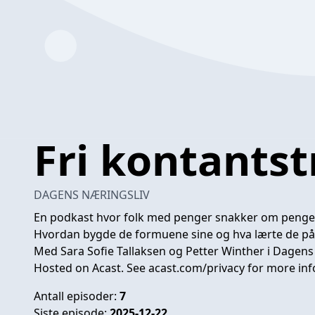
Fri kontants
DAGENS NÆRINGSLIV
En podkast hvor folk med penger snakker om penger
Hvordan bygde de formuene sine og hva lærte de på
Med Sara Sofie Tallaksen og Petter Winther i Dagens
Hosted on Acast. See
acast.com/privacy
for more inf
Antall episoder:
7
Siste episode:
2025-12-22