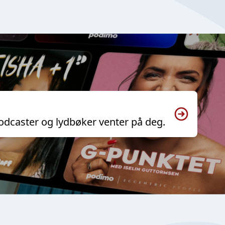
odcaster og lydbøker venter på deg.