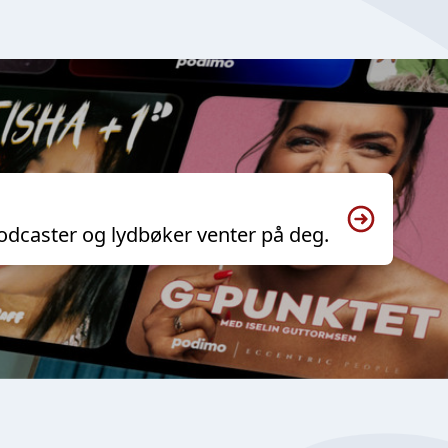
odcaster og lydbøker venter på deg.