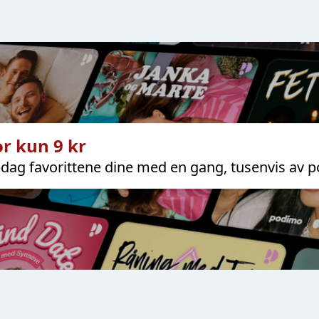
r kun 9 kr
dag favorittene dine med en gang, tusenvis av p