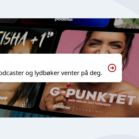
odcaster og lydbøker venter på deg.