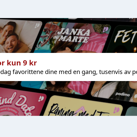
r kun 9 kr
dag favorittene dine med en gang, tusenvis av p