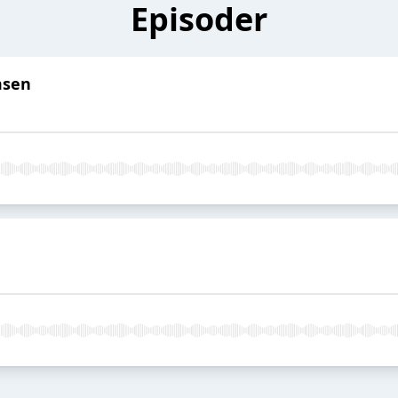
Episoder
msen