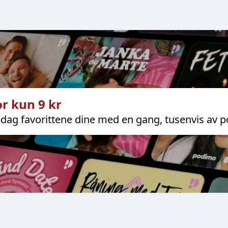
r kun 9 kr
dag favorittene dine med en gang, tusenvis av p