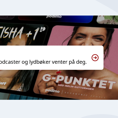
odcaster og lydbøker venter på deg.