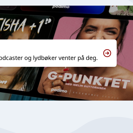
odcaster og lydbøker venter på deg.