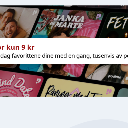
r kun 9 kr
dag favorittene dine med en gang, tusenvis av p