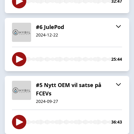
32:47
#6 JulePod
2024-12-22
25:44
#5 Nytt OEM vil satse på
FCEVs
2024-09-27
36:43