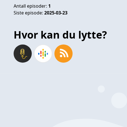
Antall episoder:
1
Siste episode:
2025-03-23
Hvor kan du lytte?