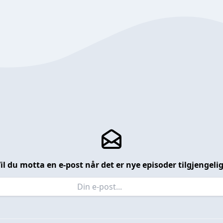
il du motta en e-post når det er nye episoder tilgjengeli