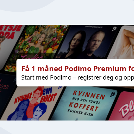
Få 1 måned Podimo Premium fo
Start med Podimo – registrer deg og opp