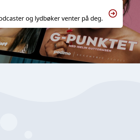
odcaster og lydbøker venter på deg.