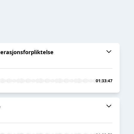
erasjonsforpliktelse
01:33:47
e