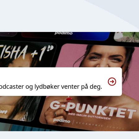
odcaster og lydbøker venter på deg.