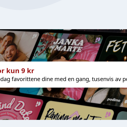
r kun 9 kr
dag favorittene dine med en gang, tusenvis av p