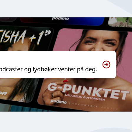
odcaster og lydbøker venter på deg.