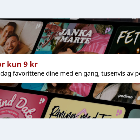
r kun 9 kr
dag favorittene dine med en gang, tusenvis av p