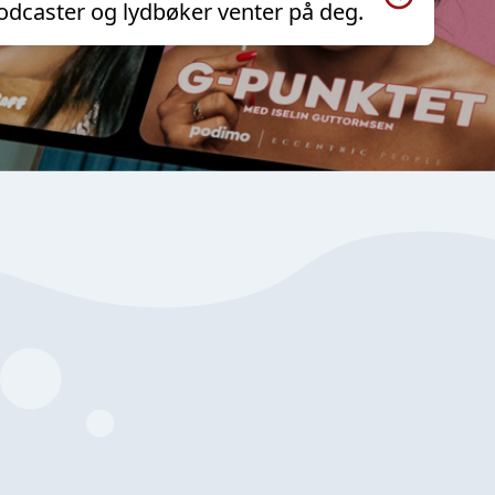
odcaster og lydbøker venter på deg.