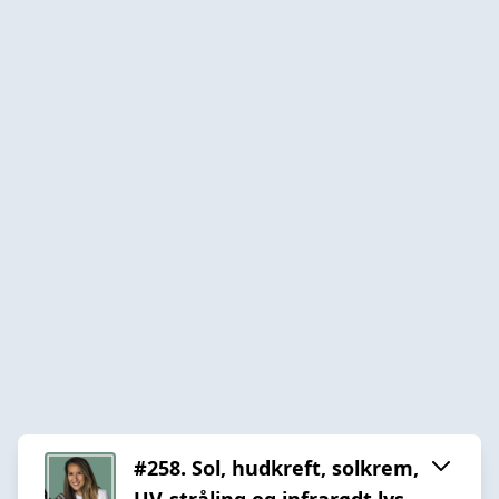
#258. Sol, hudkreft, solkrem,
UV-stråling og infrarødt lys.