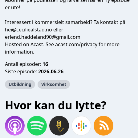
Abonner på podkasten og få varsel når en ny episode
er ute!
Interessert i kommersielt samarbeid? Ta kontakt på
hei@ceciliealstad.no
eller
erlend.haddeland90@gmail.com
Hosted on Acast. See
acast.com/privacy
for more
information.
Antall episoder:
16
Siste episode:
2026-06-26
Utbildning
Virksomhet
Hvor kan du lytte?