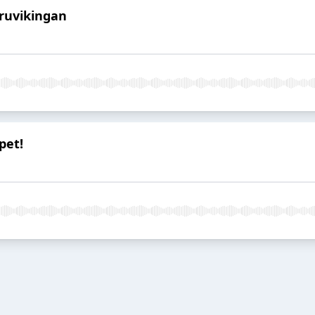
uruvikingan
øpet!