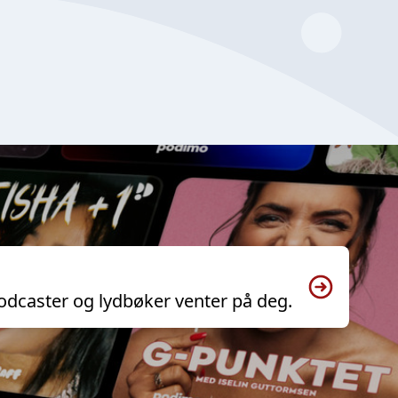
odcaster og lydbøker venter på deg.