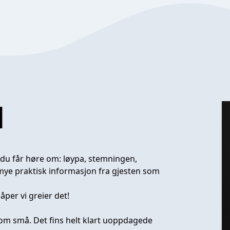
N
du får høre om: løypa, stemningen,
 mye praktisk informasjon fra gjesten som
åper vi greier det!
om små. Det fins helt klart uoppdagede