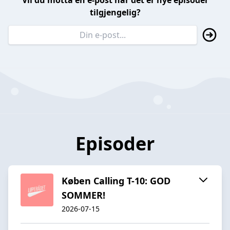
Vil du motta en e-post når det er nye episoder
tilgjengelig?
Episoder
Køben Calling T-10: GOD
SOMMER!
2026-07-15