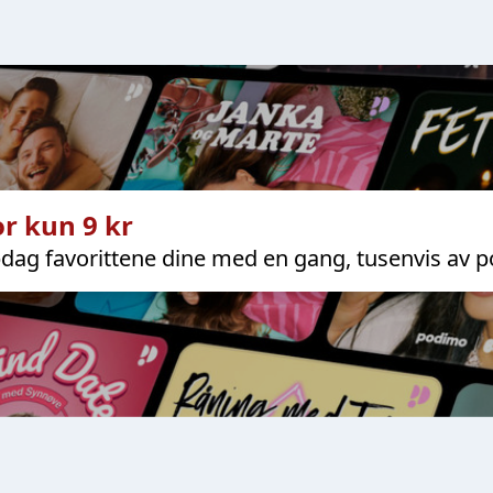
r kun 9 kr
dag favorittene dine med en gang, tusenvis av p