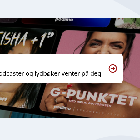
odcaster og lydbøker venter på deg.