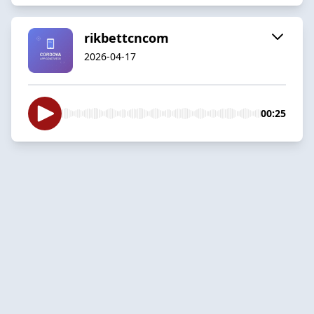
rikbettcncom
2026-04-17
00:25