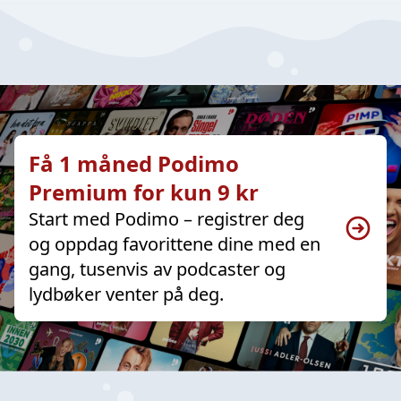
Få 1 måned Podimo
Premium for kun 9 kr
Start med Podimo – registrer deg
og oppdag favorittene dine med en
gang, tusenvis av podcaster og
lydbøker venter på deg.