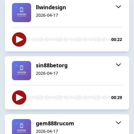
llwindesign
2026-04-17
00:22
sin88betorg
2026-04-17
00:29
gem888rucom
2026-04-17