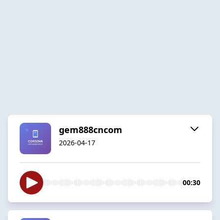
gem888cncom
2026-04-17
00:30