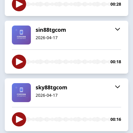
00:28
sin88tgcom
2026-04-17
00:18
sky88tgcom
2026-04-17
00:16