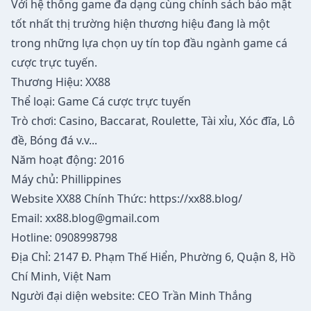
Với hệ thống game đa dạng cùng chính sách bảo mật
tốt nhất thị trường hiện thương hiệu đang là một
trong những lựa chọn uy tín top đầu ngành game cá
cược trực tuyến.
Thương Hiệu: XX88
Thể loại: Game Cá cược trực tuyến
Trò chơi: Casino, Baccarat, Roulette, Tài xỉu, Xóc đĩa, Lô
đề, Bóng đá v.v...
Năm hoạt động: 2016
Máy chủ: Phillippines
Website XX88 Chính Thức:
https://xx88.blog/
Email:
xx88.blog@gmail.com
Hotline: 0908998798
Địa Chỉ: 2147 Đ. Phạm Thế Hiển, Phường 6, Quận 8, Hồ
Chí Minh, Việt Nam
Người đại diện website: CEO Trần Minh Thắng