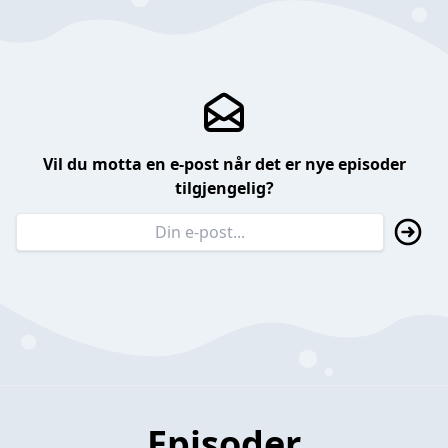
Vil du motta en e-post når det er nye episoder
tilgjengelig?
Episoder