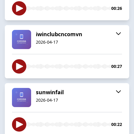
00:26
iwinclubcncomvn
2026-04-17
00:27
sunwinfail
2026-04-17
00:22