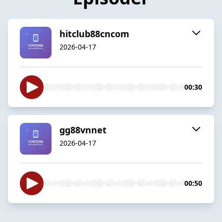
hitclub88cncom
2026-04-17
00:30
gg88vnnet
2026-04-17
00:50