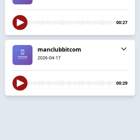
00:27
manclubbitcom
2026-04-17
00:29