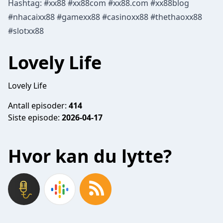
Hashtag: #xx88 #xx88com #xx88.com #xx88blog
#nhacaixx88 #gamexx88 #casinoxx88 #thethaoxx88
#slotxx88
Lovely Life
Lovely Life
Antall episoder:
414
Siste episode:
2026-04-17
Hvor kan du lytte?