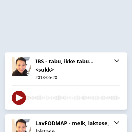
IBS - tabu, ikke tabu...
<sukk>
2018-05-20
LavFODMAP - melk, laktose,
laktase,