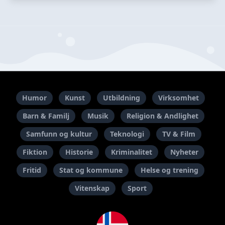
Humor
Kunst
Utbildning
Virksomhet
Barn & Familj
Musik
Religion & Andlighet
Samfunn og kultur
Teknologi
TV & Film
Fiktion
Historie
Kriminalitet
Nyheter
Fritid
Stat og kommune
Helse og trening
Vitenskap
Sport