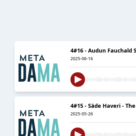
4#16 - Audun Fauchald S
2025-06-16
4#15 - Säde Haveri - T
2025-05-26