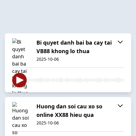
Bi quyet danh bai ba cay tai
VB88 khong lo thua
2025-10-06
Huong dan soi cau xo so
online XX88 hieu qua
2025-10-06