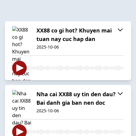
XX88 co gi hot? Khuyen mai
tuan nay cuc hap dan
2025-10-06
Nha cai XX88 uy tin den dau?
Bai danh gia ban nen doc
2025-10-06