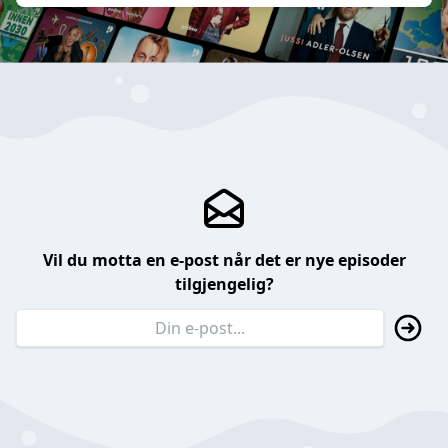
Vil du motta en e-post når det er nye episoder
tilgjengelig?