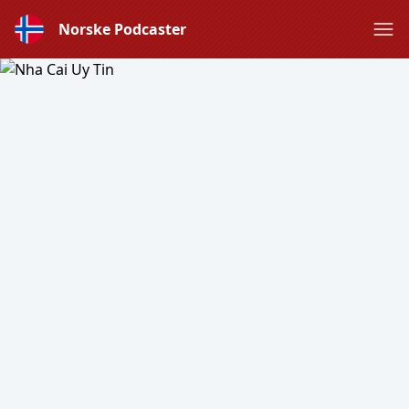
Norske Podcaster