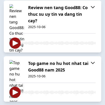
Review nen tang Good88: Co
thuc su uy tin va dang tin
cay?
2025-10-06
Top game no hu hot nhat tai
Good88 nam 2025
2025-10-06