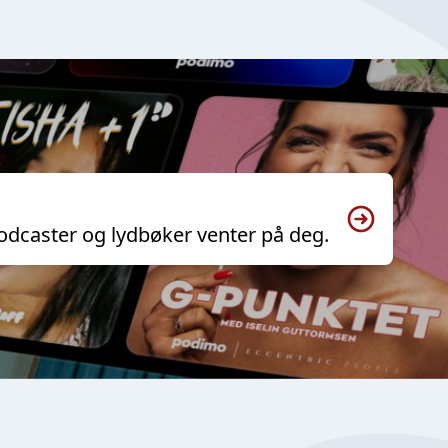
odcaster og lydbøker venter på deg.