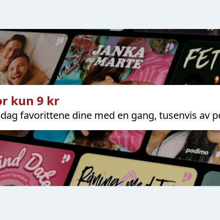
r kun 9 kr
dag favorittene dine med en gang, tusenvis av p