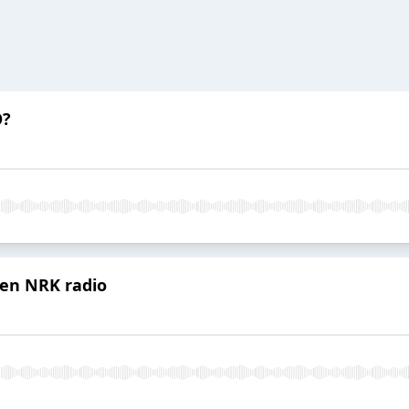
O?
pen NRK radio