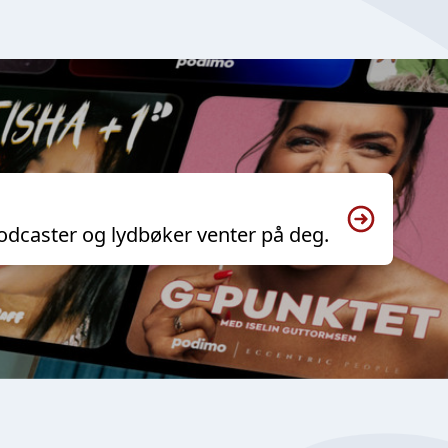
odcaster og lydbøker venter på deg.