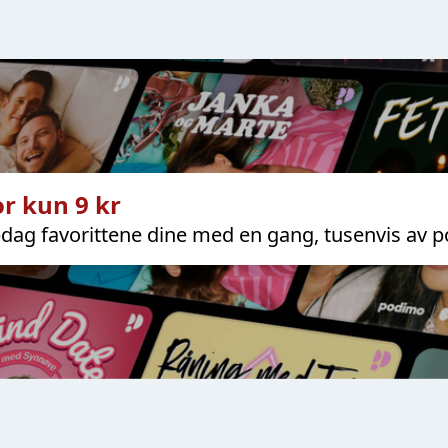
r kun 9 kr
dag favorittene dine med en gang, tusenvis av p