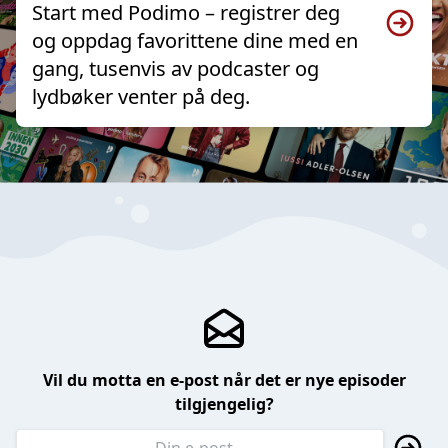
Start med Podimo – registrer deg
og oppdag favorittene dine med en
gang, tusenvis av podcaster og
lydbøker venter på deg.
Vil du motta en e-post når det er nye episoder
tilgjengelig?