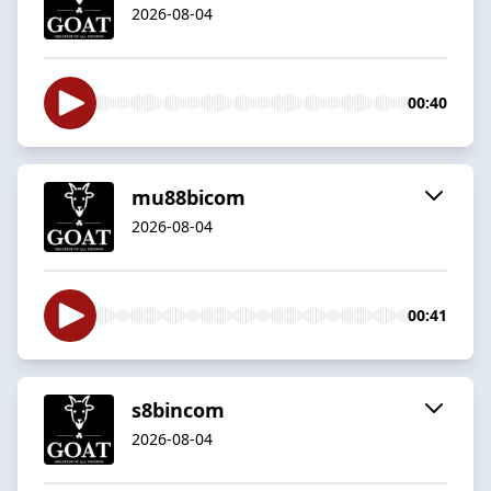
2026-08-04
00:40
mu88bicom
2026-08-04
00:41
s8bincom
2026-08-04