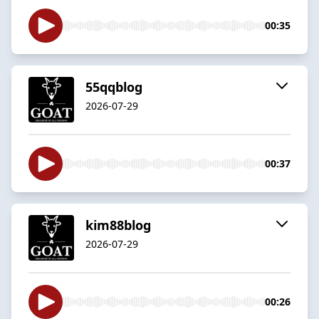
00:35
55qqblog
2026-07-29
00:37
kim88blog
2026-07-29
00:26