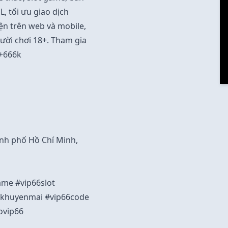
, tối ưu giao dịch
ện trên web và mobile,
ười chơi 18+. Tham gia
 +666k
ành phố Hồ Chí Minh,
ame #vip66slot
6khuyenmai #vip66code
ovip66