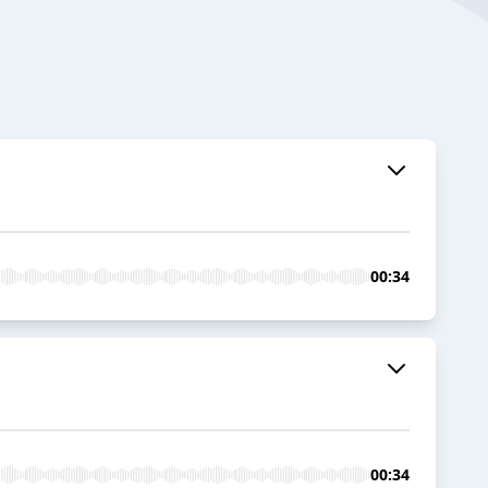
00:34
00:34