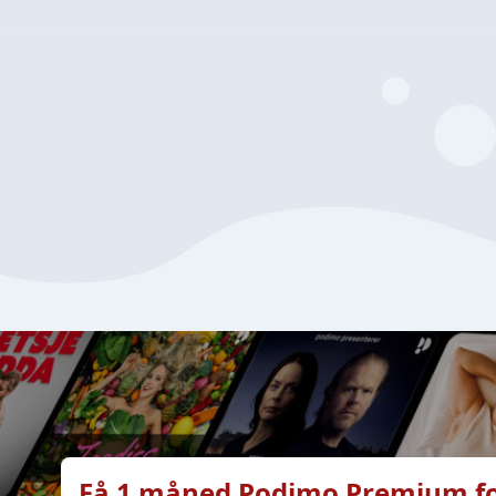
Få 1 måned Podimo Premium fo