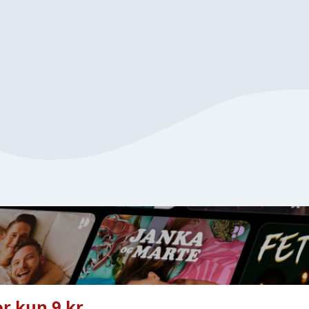
r kun 9 kr