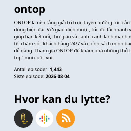
ontop
ONTOP là nền tảng giải trí trực tuyến hướng tới trả
dùng hiện đại. Với giao diện mượt, tốc độ tải nhanh
giúp bạn kết nối, thư giãn và cạnh tranh lành mạnh
tế, chăm sóc khách hàng 24/7 và chính sách minh bạ
dễ dàng. Tham gia ONTOP để khám phá những thử th
top” mọi cuộc vui!
Antall episoder:
1,443
Siste episode:
2026-08-04
Hvor kan du lytte?