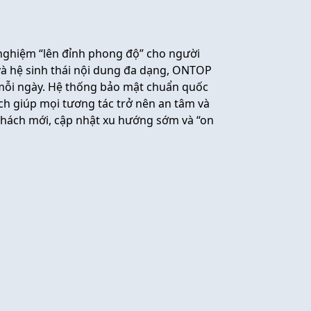
i nghiệm “lên đỉnh phong độ” cho người
 và hệ sinh thái nội dung đa dạng, ONTOP
 mỗi ngày. Hệ thống bảo mật chuẩn quốc
ch giúp mọi tương tác trở nên an tâm và
ách mới, cập nhật xu hướng sớm và “on