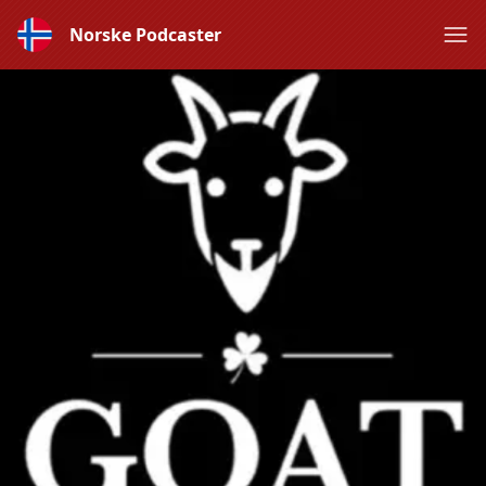
Norske Podcaster