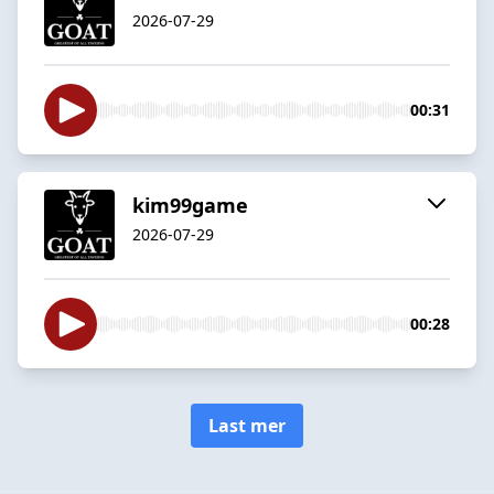
2026-07-29
00:31
kim99game
2026-07-29
00:28
Last mer