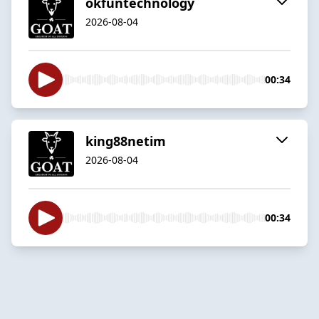
okfuntechnology
2026-08-04
00:34
king88netim
2026-08-04
00:34