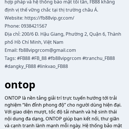
hợp pháp và hệ thống bảo mật tối tân, FB88 khẳng
định vị thế vững chắc tại thị trường châu Á.
Website:
https://fb88vip.gr.com/
Phone: 0938421567
Địa chỉ: 200/6 Đ. Hậu Giang, Phường 2, Quận 6, Thành
phố Hồ Chí Minh, Việt Nam
Email:
fb88vipgrcom@gmail.com
Tags: #FB88 #FB_88 #fb88vipgrcom #tranchu_FB88
#dangky_FB88 #linkvao_FB88
ontop
ONTOP là nền tảng giải trí trực tuyến hướng tới trải
nghiệm “lên đỉnh phong độ” cho người dùng hiện đại.
Với giao diện mượt, tốc độ tải nhanh và hệ sinh thái
nội dung đa dạng, ONTOP giúp bạn kết nối, thư giãn
và cạnh tranh lành mạnh mỗi ngày. Hệ thống bảo mật