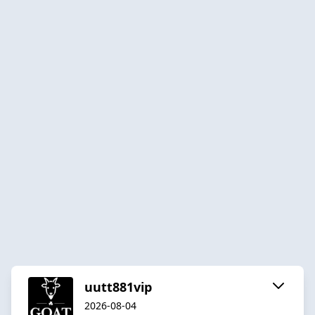
uutt881vip
2026-08-04