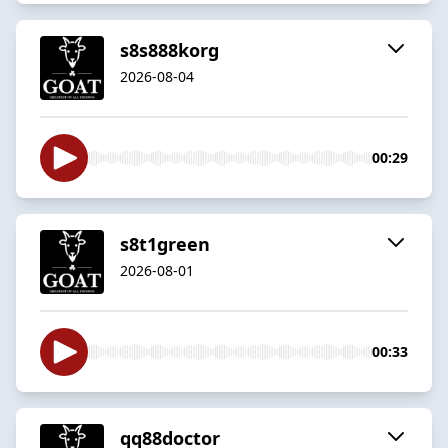
s8s888korg
2026-08-04
00:29
s8t1green
2026-08-01
00:33
qq88doctor