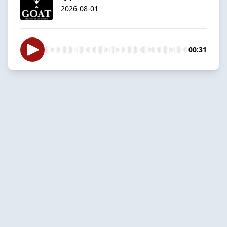
2026-08-01
00:31