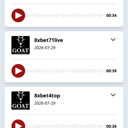
00:34
8xbet71live
2026-07-29
00:39
8xbet4top
2026-07-29
00:36