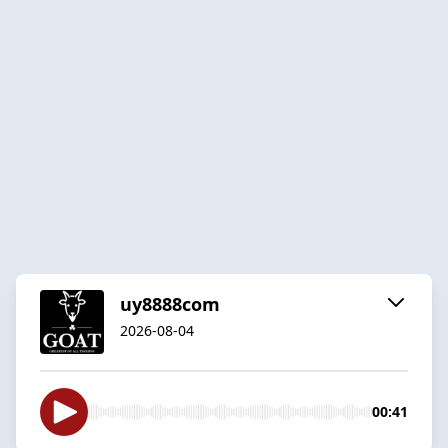
uy8888com
2026-08-04
00:41