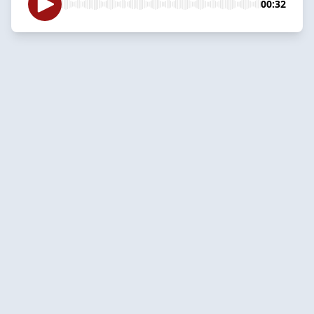
00:32