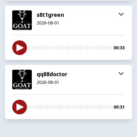
s8t1green
2026-08-01
00:33
qq88doctor
2026-08-01
00:31