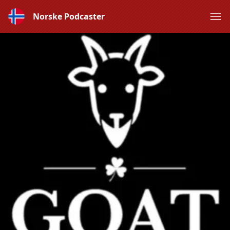
Norske Podcaster