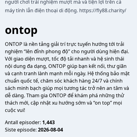
người chơi trải nghiệm mượt mà và tiện lợi trên cả
máy tính lẫn điện thoại di động.
https://fly88.charity/
ontop
ONTOP là nền tảng giải trí trực tuyến hướng tới trải
nghiệm “lên đỉnh phong độ” cho người dùng hiện đại.
Với giao diện mượt, tốc độ tải nhanh và hệ sinh thái
nội dung đa dạng, ONTOP giúp bạn kết nối, thư giãn
và cạnh tranh lành mạnh mỗi ngày. Hệ thống bảo mật
chuẩn quốc tế, chăm sóc khách hàng 24/7 và chính
sách minh bạch giúp mọi tương tác trở nên an tâm và
dễ dàng. Tham gia ONTOP để khám phá những thử
thách mới, cập nhật xu hướng sớm và “on top” mọi
cuộc vui!
Antall episoder:
1,443
Siste episode:
2026-08-04