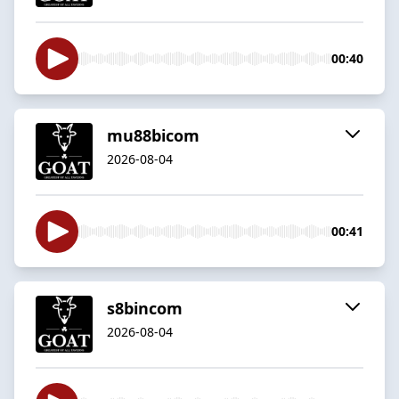
00:40
mu88bicom
2026-08-04
00:41
s8bincom
2026-08-04