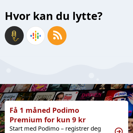
Hvor kan du lytte?
Få 1 måned Podimo
Premium for kun 9 kr
Start med Podimo – registrer deg