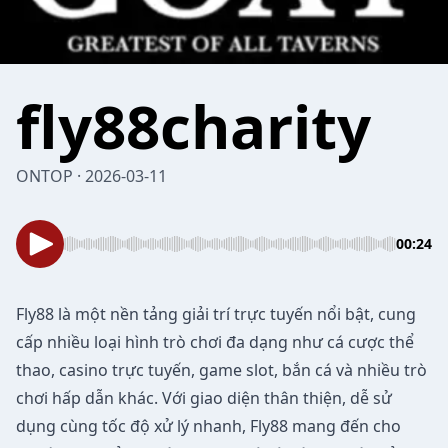
fly88charity
ONTOP · 2026-03-11
00:24
Fly88
là một nền tảng giải trí trực tuyến nổi bật, cung
cấp nhiều loại hình trò chơi đa dạng như cá cược thể
thao, casino trực tuyến, game slot, bắn cá và nhiều trò
chơi hấp dẫn khác. Với giao diện thân thiện, dễ sử
dụng cùng tốc độ xử lý nhanh, Fly88 mang đến cho