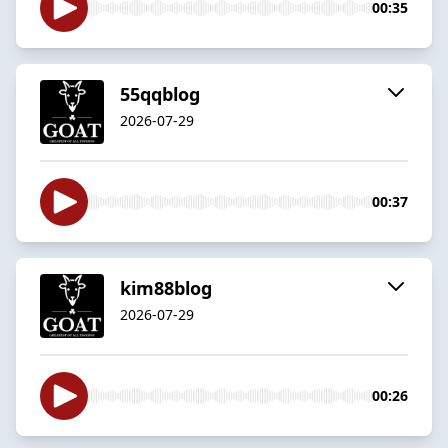
00:35
55qqblog
2026-07-29
00:37
kim88blog
2026-07-29
00:26