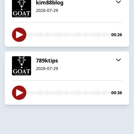
kim88blog
2026-07-29
00:26
789ktips
2026-07-29
00:36