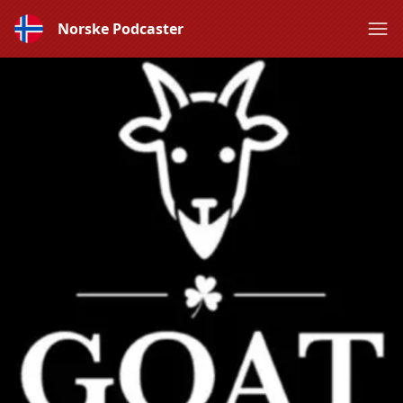
Norske Podcaster