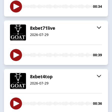
00:34
8xbet71live
2026-07-29
00:39
8xbet4top
2026-07-29
00:36