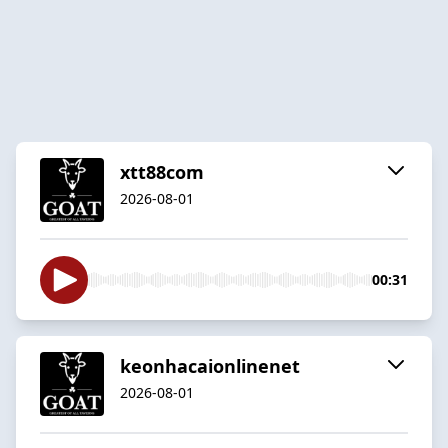
xtt88com
2026-08-01
00:31
keonhacaionlinenet
2026-08-01