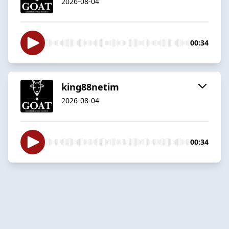
2026-08-04
00:34
king88netim
2026-08-04
00:34