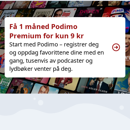
Få 1 måned Podimo
Premium for kun 9 kr
Start med Podimo – registrer deg
og oppdag favorittene dine med en
gang, tusenvis av podcaster og
lydbøker venter på deg.