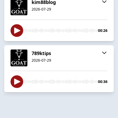
kim88blog
2026-07-29
00:26
789ktips
2026-07-29
00:36