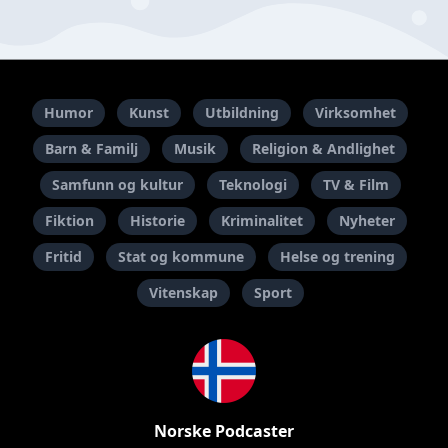
Humor
Kunst
Utbildning
Virksomhet
Barn & Familj
Musik
Religion & Andlighet
Samfunn og kultur
Teknologi
TV & Film
Fiktion
Historie
Kriminalitet
Nyheter
Fritid
Stat og kommune
Helse og trening
Vitenskap
Sport
Norske Podcaster