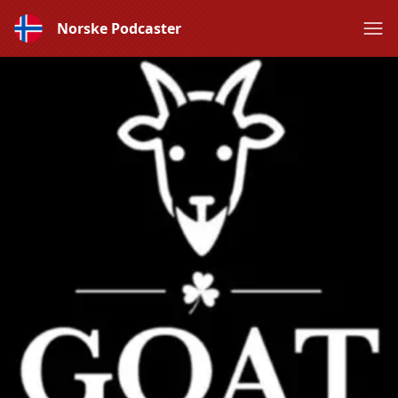
Norske Podcaster