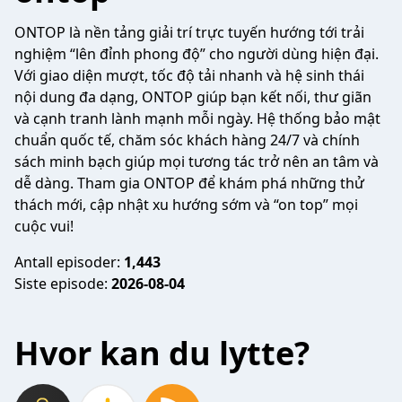
ONTOP là nền tảng giải trí trực tuyến hướng tới trải
nghiệm “lên đỉnh phong độ” cho người dùng hiện đại.
Với giao diện mượt, tốc độ tải nhanh và hệ sinh thái
nội dung đa dạng, ONTOP giúp bạn kết nối, thư giãn
và cạnh tranh lành mạnh mỗi ngày. Hệ thống bảo mật
chuẩn quốc tế, chăm sóc khách hàng 24/7 và chính
sách minh bạch giúp mọi tương tác trở nên an tâm và
dễ dàng. Tham gia ONTOP để khám phá những thử
thách mới, cập nhật xu hướng sớm và “on top” mọi
cuộc vui!
Antall episoder:
1,443
Siste episode:
2026-08-04
Hvor kan du lytte?