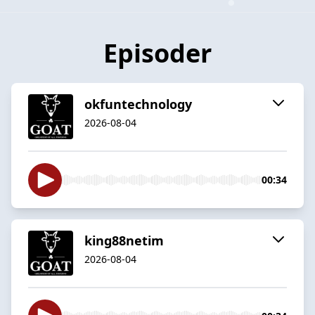
Episoder
okfuntechnology
2026-08-04
00:34
king88netim
2026-08-04