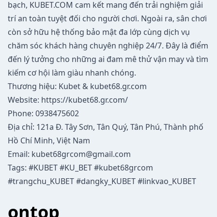
bạch, KUBET.COM cam kết mang đến trải nghiệm giải
trí an toàn tuyệt đối cho người chơi. Ngoài ra, sân chơi
còn sở hữu hệ thống bảo mật đa lớp cùng dịch vụ
chăm sóc khách hàng chuyên nghiệp 24/7. Đây là điểm
đến lý tưởng cho những ai đam mê thử vận may và tìm
kiếm cơ hội làm giàu nhanh chóng.
Thương hiệu: Kubet & kubet68.gr.com
Website:
https://kubet68.gr.com/
Phone: 0938475602
Địa chỉ: 121a Đ. Tây Sơn, Tân Quý, Tân Phú, Thành phố
Hồ Chí Minh, Việt Nam
Email:
kubet68grcom@gmail.com
Tags: #KUBET #KU_BET #kubet68grcom
#trangchu_KUBET #dangky_KUBET #linkvao_KUBET
ontop