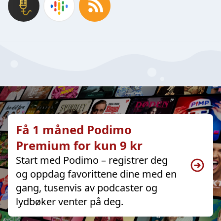
Få 1 måned Podimo
Premium for kun 9 kr
Start med Podimo – registrer deg
og oppdag favorittene dine med en
gang, tusenvis av podcaster og
lydbøker venter på deg.