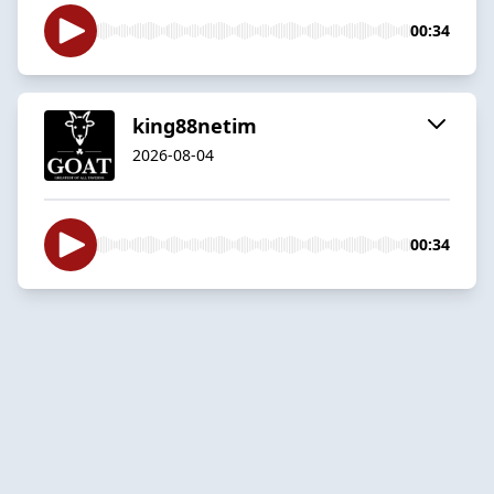
00:34
king88netim
2026-08-04
00:34