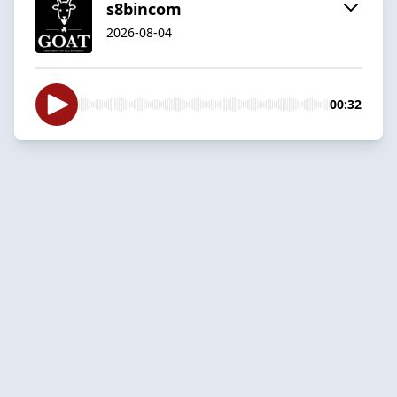
s8bincom
2026-08-04
00:32