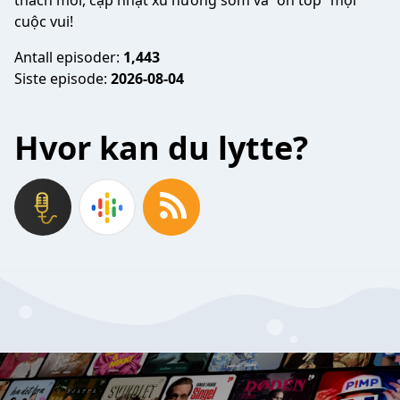
thách mới, cập nhật xu hướng sớm và “on top” mọi
cuộc vui!
Antall episoder:
1,443
Siste episode:
2026-08-04
Hvor kan du lytte?