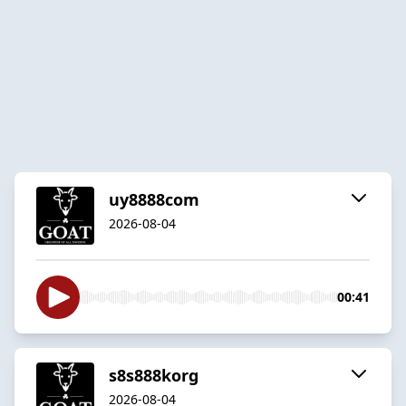
uy8888com
2026-08-04
00:41
s8s888korg
2026-08-04