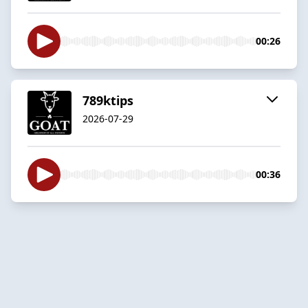
00:26
789ktips
2026-07-29
00:36