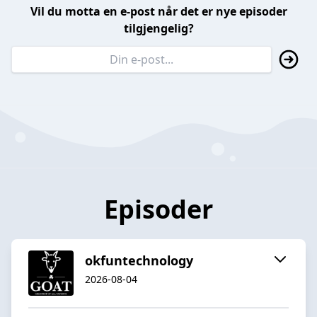
Vil du motta en e-post når det er nye episoder
tilgjengelig?
Episoder
okfuntechnology
2026-08-04