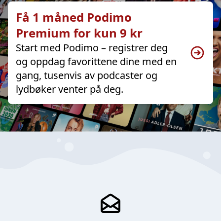
Få 1 måned Podimo
Premium for kun 9 kr
Start med Podimo – registrer deg
og oppdag favorittene dine med en
gang, tusenvis av podcaster og
lydbøker venter på deg.