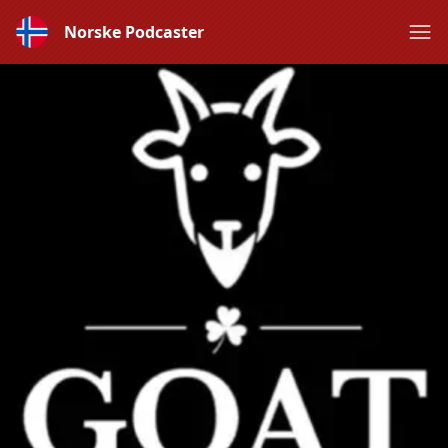
Norske Podcaster