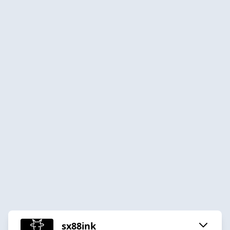
sx88ink