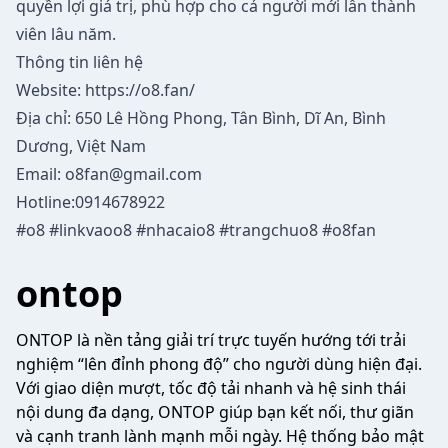
quyền lợi giá trị, phù hợp cho cả người mới lẫn thành
viên lâu năm.
Thông tin liên hệ
Website:
https://o8.fan/
Địa chỉ: 650 Lê Hồng Phong, Tân Bình, Dĩ An, Bình
Dương, Việt Nam
Email:
o8fan@gmail.com
Hotline:0914678922
#o8 #linkvaoo8 #nhacaio8 #trangchuo8 #o8fan
ontop
ONTOP là nền tảng giải trí trực tuyến hướng tới trải
nghiệm “lên đỉnh phong độ” cho người dùng hiện đại.
Với giao diện mượt, tốc độ tải nhanh và hệ sinh thái
nội dung đa dạng, ONTOP giúp bạn kết nối, thư giãn
và cạnh tranh lành mạnh mỗi ngày. Hệ thống bảo mật