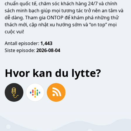
chuẩn quốc tế, chăm sóc khách hàng 24/7 và chính
sách minh bạch giúp mọi tương tác trở nên an tâm và
dễ dàng. Tham gia ONTOP để khám phá những thử
thách mới, cập nhật xu hướng sớm và “on top” mọi
cuộc vui!
Antall episoder:
1,443
Siste episode:
2026-08-04
Hvor kan du lytte?