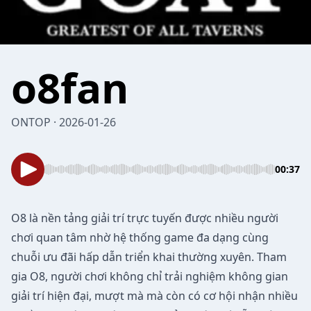
o8fan
ONTOP · 2026-01-26
00:37
O8
là nền tảng giải trí trực tuyến được nhiều người
chơi quan tâm nhờ hệ thống game đa dạng cùng
chuỗi ưu đãi hấp dẫn triển khai thường xuyên. Tham
gia O8, người chơi không chỉ trải nghiệm không gian
giải trí hiện đại, mượt mà mà còn có cơ hội nhận nhiều