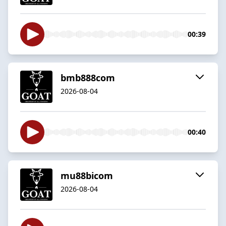
00:39
bmb888com
2026-08-04
00:40
mu88bicom
2026-08-04