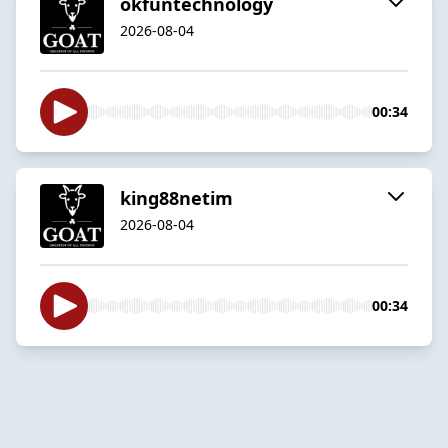
okfuntechnology
2026-08-04
00:34
king88netim
2026-08-04
00:34