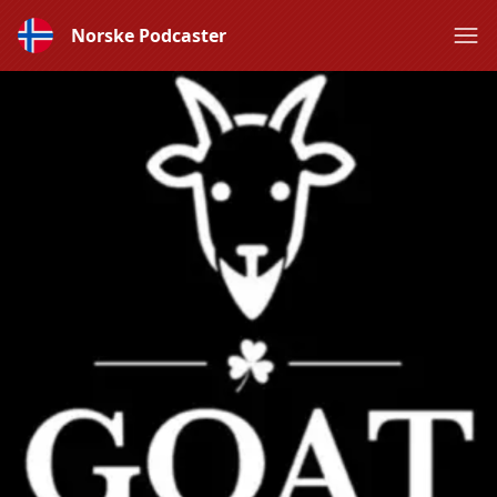
Norske Podcaster