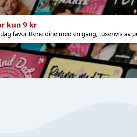
r kun 9 kr
dag favorittene dine med en gang, tusenvis av p