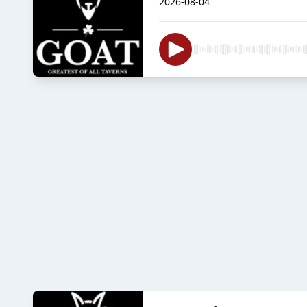
2026-08-04