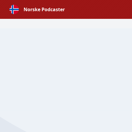
Norske Podcaster