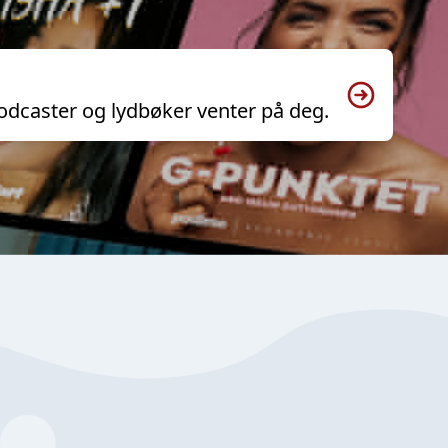
odcaster og lydbøker venter på deg.