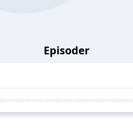
Episoder