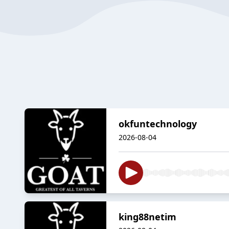
okfuntechnology
2026-08-04
king88netim