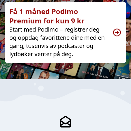
Få 1 måned Podimo
Premium for kun 9 kr
Start med Podimo – registrer deg
og oppdag favorittene dine med en
gang, tusenvis av podcaster og
lydbøker venter på deg.