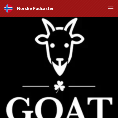
Norske Podcaster