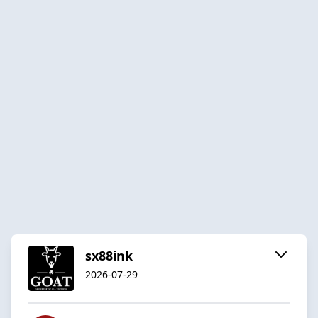
sx88ink
2026-07-29