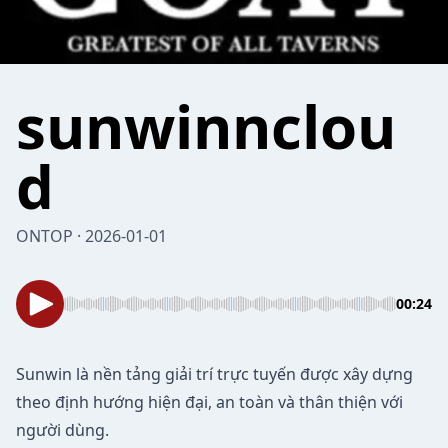
sunwinnclou
d
ONTOP · 2026-01-01
00:24
Sunwin
là nền tảng giải trí trực tuyến được xây dựng
theo định hướng hiện đại, an toàn và thân thiện với
người dùng.