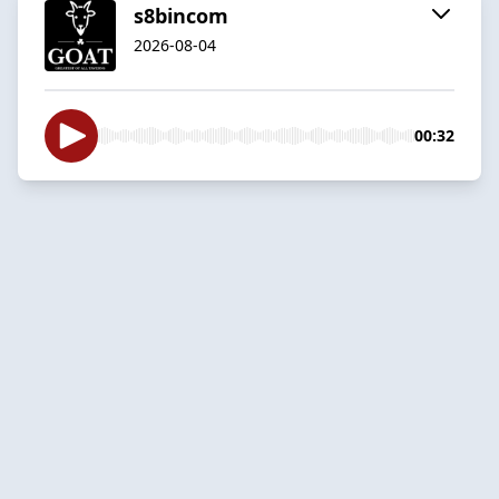
s8bincom
2026-08-04
00:32