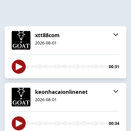
xtt88com
2026-08-01
00:31
keonhacaionlinenet
2026-08-01
00:34