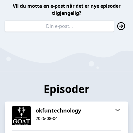
Vil du motta en e-post når det er nye episoder
tilgjengelig?
Episoder
okfuntechnology
2026-08-04