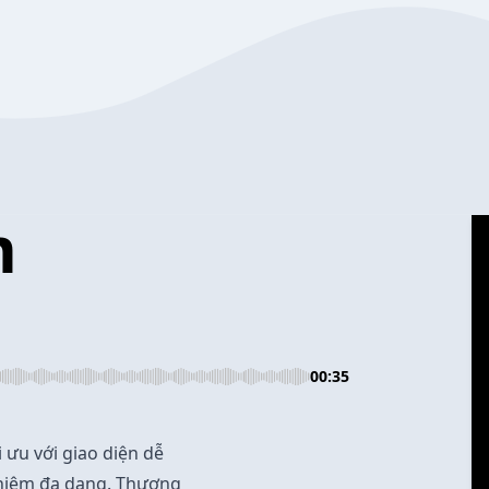
m
00:35
i ưu với giao diện dễ
nghiệm đa dạng. Thương