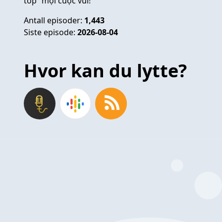
top” mọi cuộc vui!
Antall episoder:
1,443
Siste episode:
2026-08-04
Hvor kan du lytte?