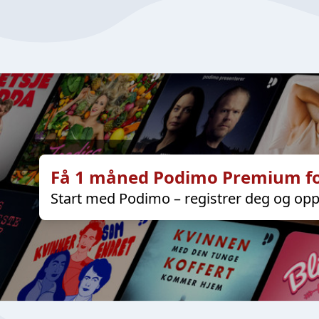
Få 1 måned Podimo Premium fo
Start med Podimo – registrer deg og opp