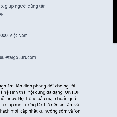
ệp, giúp người dùng tận
ị.
40000, Việt Nam
88 #taigo88rucom
i nghiệm “lên đỉnh phong độ” cho người
 và hệ sinh thái nội dung đa dạng, ONTOP
 mỗi ngày. Hệ thống bảo mật chuẩn quốc
ch giúp mọi tương tác trở nên an tâm và
ách mới, cập nhật xu hướng sớm và “on