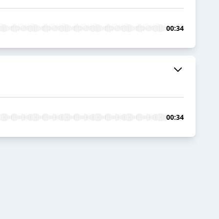
00:34
00:34