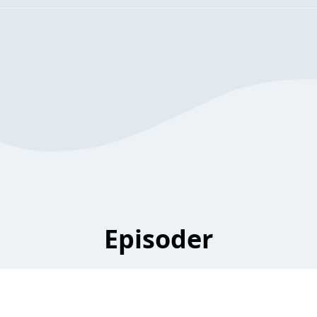
Episoder