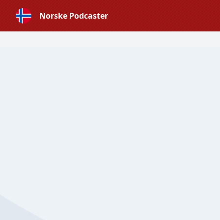
Norske Podcaster