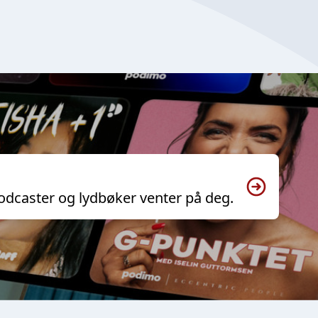
odcaster og lydbøker venter på deg.