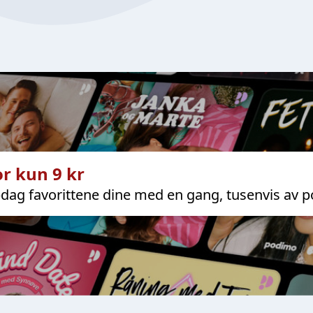
r kun 9 kr
dag favorittene dine med en gang, tusenvis av p