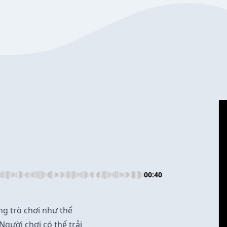
00:40
ạng trò chơi như thể
Người chơi có thể trải