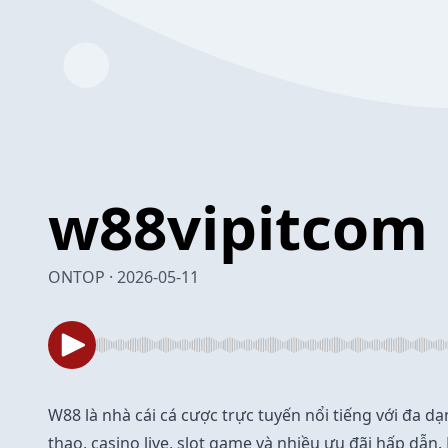
w88vipitcom
ONTOP · 2026-05-11
W88
là nhà cái cá cược trực tuyến nổi tiếng với đa d
thao, casino live, slot game và nhiều ưu đãi hấp dẫn. 