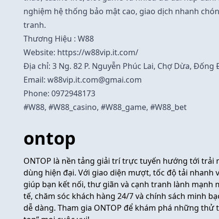
nghiệm hệ thống bảo mật cao, giao dịch nhanh chón
tranh.
Thương Hiệu : W88
Website:
https://w88vip.it.com/
Địa chỉ: 3 Ng. 82 P. Nguyễn Phúc Lai, Chợ Dừa, Đống 
Email:
w88vip.it.com@gmai.com
Phone: 0972948173
#W88, #W88_casino, #W88_game, #W88_bet
ontop
ONTOP là nền tảng giải trí trực tuyến hướng tới trả
dùng hiện đại. Với giao diện mượt, tốc độ tải nhanh
giúp bạn kết nối, thư giãn và cạnh tranh lành mạnh
tế, chăm sóc khách hàng 24/7 và chính sách minh bạ
dễ dàng. Tham gia ONTOP để khám phá những thử th