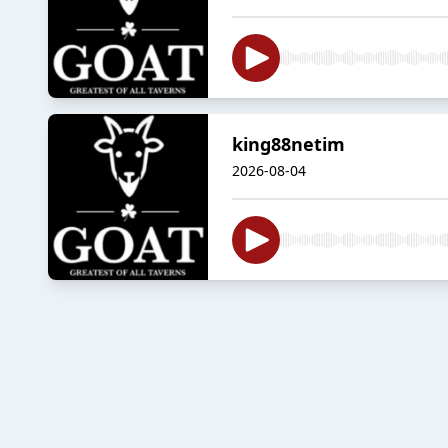
king88netim
2026-08-04