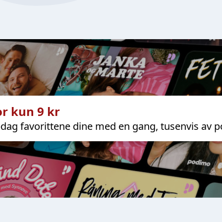
r kun 9 kr
dag favorittene dine med en gang, tusenvis av p