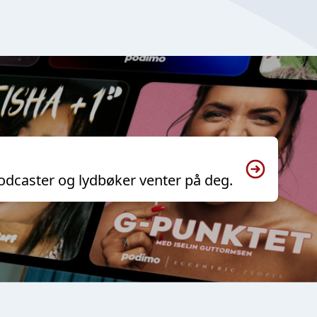
odcaster og lydbøker venter på deg.