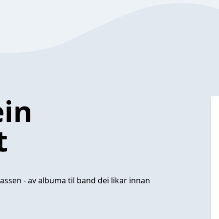
ein
t
lassen - av albuma til band dei likar innan