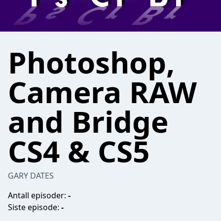
Photoshop,
Camera RAW
and Bridge
CS4 & CS5
GARY DATES
Antall episoder:
-
Siste episode:
-