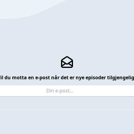
il du motta en e-post når det er nye episoder tilgjengeli