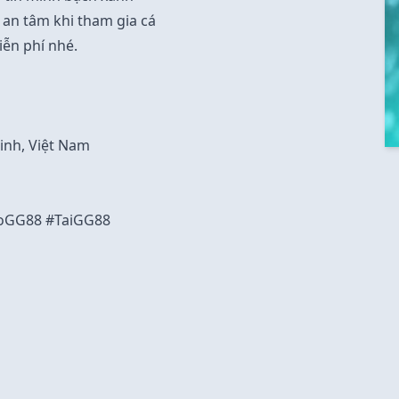
 an tâm khi tham gia cá
iễn phí nhé.
Minh, Việt Nam
oGG88 #TaiGG88