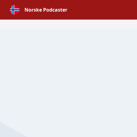
Norske Podcaster