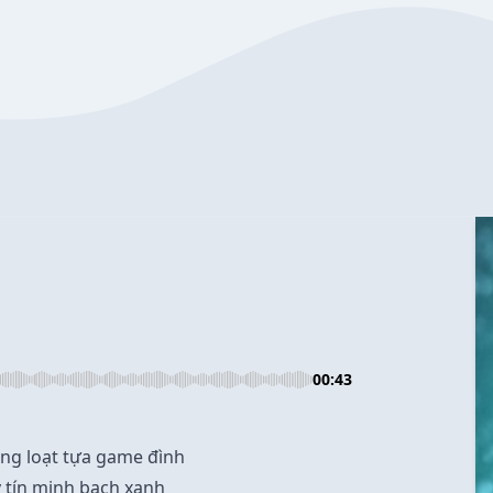
00:43
àng loạt tựa game đình
y tín minh bạch xanh