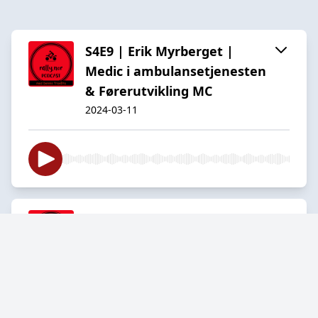
S4E9 | Erik Myrberget |
Medic i ambulansetjenesten
& Førerutvikling MC
2024-03-11
S4E8 | Kan KI erstatte OTC
forumet på FB?
2024-03-04