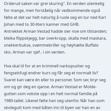
Orderud saken var grei skuring". En verden utenkelig
for mange, men forståelig når vedkommende også
følte at det var helt naturlig å rusle seg en tur ned Karl
Johan med to 30-liters kanner med GHB.
Antrekket Arman Vestad hadde sier noe om tilstanden;
bleika flippskjegg, bar overkropp, skalla med maskara,
snekkerbukse, svømmebriller og høyhælte Buffalo
sko. Arman var sjef.. i sin verden.
Hva skal til for at en kriminell narkopusher og
fengselsfugl endrer kurs og får seg et normalt liv?
Svaret kan være én eller to personer. Som ser, bryr seg
om og gir deg en sjanse. Arman Vestad er Molde-
gutten som vokste opp i en helt normal familie på
1980-tallet. Likevel følte han seg utenfor. Når han som
skolegutt kom med båten inn til byen var han en av