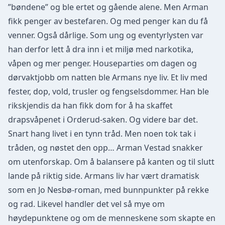
”bøndene” og ble ertet og gående alene. Men Arman
fikk penger av bestefaren. Og med penger kan du få
venner. Også dårlige. Som ung og eventyrlysten var
han derfor lett å dra inn i et miljø med narkotika,
våpen og mer penger. Houseparties om dagen og
dørvaktjobb om natten ble Armans nye liv. Et liv med
fester, dop, vold, trusler og fengselsdommer. Han ble
rikskjendis da han fikk dom for å ha skaffet
drapsvåpenet i Orderud-saken. Og videre bar det.
Snart hang livet i en tynn tråd. Men noen tok tak i
tråden, og nøstet den opp… Arman Vestad snakker
om utenforskap. Om å balansere på kanten og til slutt
lande på riktig side. Armans liv har vært dramatisk
som en Jo Nesbø-roman, med bunnpunkter på rekke
og rad. Likevel handler det vel så mye om
høydepunktene og om de menneskene som skapte en