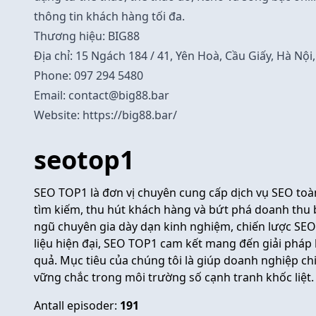
thông tin khách hàng tối đa.
Thương hiệu: BIG88
Địa chỉ: 15 Ngách 184 / 41, Yên Hoà, Cầu Giấy, Hà Nội
Phone: 097 294 5480
Email:
contact@big88.bar
Website:
https://big88.bar/
seotop1
SEO TOP1 là đơn vị chuyên cung cấp dịch vụ SEO toà
tìm kiếm, thu hút khách hàng và bứt phá doanh thu 
ngũ chuyên gia dày dạn kinh nghiệm, chiến lược SE
liệu hiện đại, SEO TOP1 cam kết mang đến giải pháp
quả. Mục tiêu của chúng tôi là giúp doanh nghiệp chi
vững chắc trong môi trường số cạnh tranh khốc liệt.
Antall episoder:
191