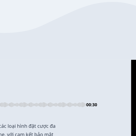
00:30
các loại hình đặt cược đa
ne, với cam kết bảo mật