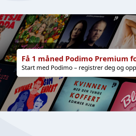
Få 1 måned Podimo Premium fo
Start med Podimo – registrer deg og opp