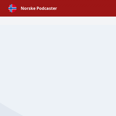
Norske Podcaster