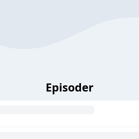
Episoder