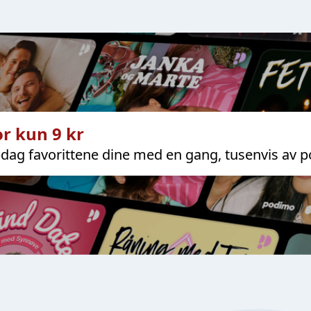
r kun 9 kr
dag favorittene dine med en gang, tusenvis av p