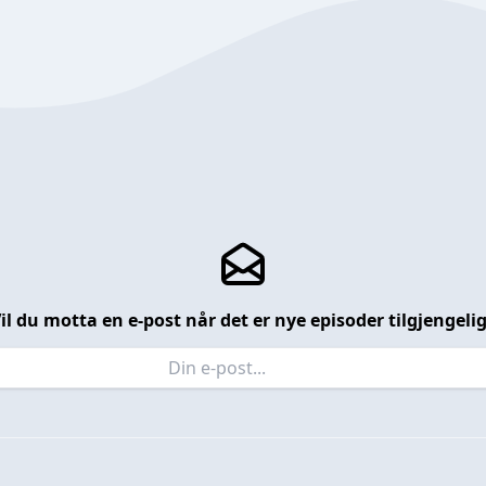
il du motta en e-post når det er nye episoder tilgjengeli