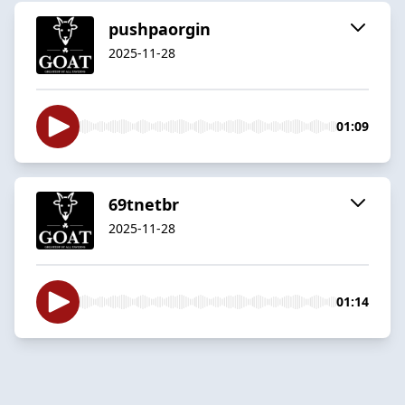
pushpaorgin
2025-11-28
01:09
69tnetbr
2025-11-28
01:14