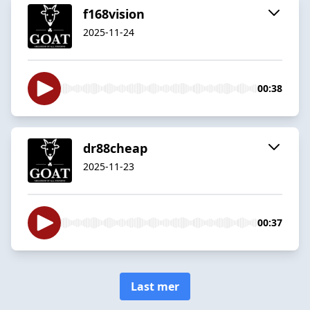
f168vision
2025-11-24
00:38
dr88cheap
2025-11-23
00:37
Last mer