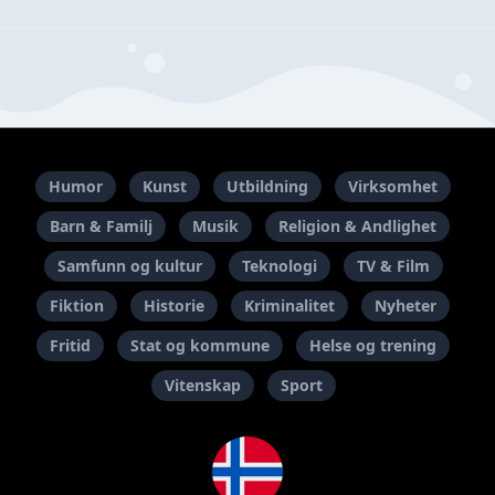
Humor
Kunst
Utbildning
Virksomhet
Barn & Familj
Musik
Religion & Andlighet
Samfunn og kultur
Teknologi
TV & Film
Fiktion
Historie
Kriminalitet
Nyheter
Fritid
Stat og kommune
Helse og trening
Vitenskap
Sport