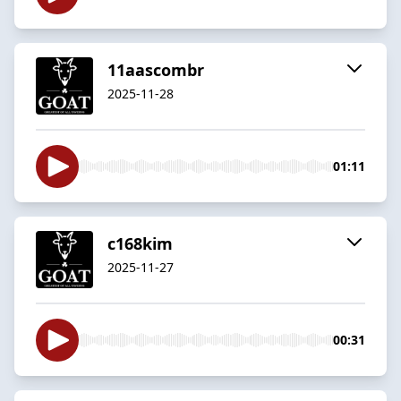
11aascombr
2025-11-28
01:11
c168kim
2025-11-27
00:31