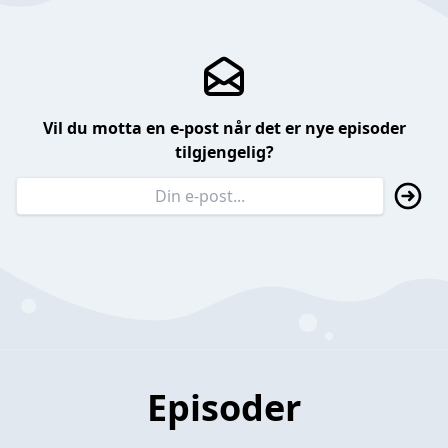
Vil du motta en e-post når det er nye episoder
tilgjengelig?
Episoder