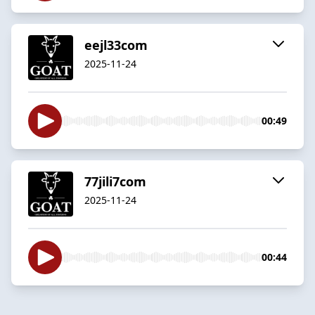
eejl33com
2025-11-24
00:49
77jili7com
2025-11-24
00:44