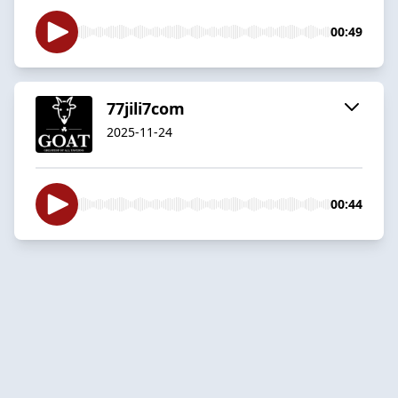
00:49
77jili7com
2025-11-24
00:44