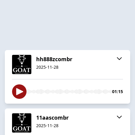
hh888zcombr
2025-11-28
01:15
11aascombr
2025-11-28