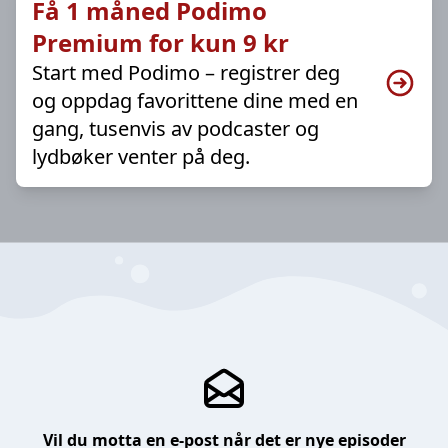
Få 1 måned Podimo
Premium for kun 9 kr
Start med Podimo – registrer deg
og oppdag favorittene dine med en
gang, tusenvis av podcaster og
lydbøker venter på deg.
Vil du motta en e-post når det er nye episoder