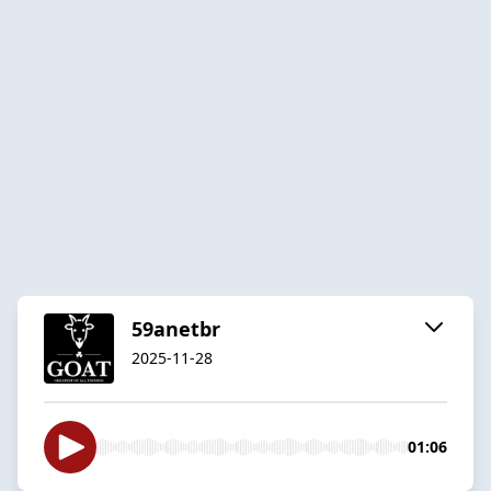
59anetbr
2025-11-28
01:06