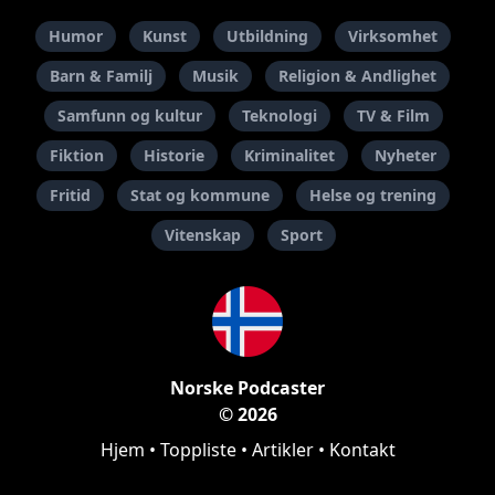
Humor
Kunst
Utbildning
Virksomhet
Barn & Familj
Musik
Religion & Andlighet
Samfunn og kultur
Teknologi
TV & Film
Fiktion
Historie
Kriminalitet
Nyheter
Fritid
Stat og kommune
Helse og trening
Vitenskap
Sport
Norske Podcaster
© 2026
Hjem
•
Toppliste
•
Artikler
•
Kontakt