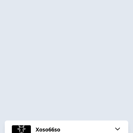
Xoso66so