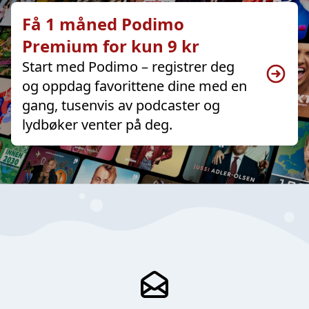
Få 1 måned Podimo
Premium for kun 9 kr
Start med Podimo – registrer deg
og oppdag favorittene dine med en
gang, tusenvis av podcaster og
lydbøker venter på deg.