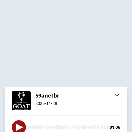
59anetbr
2025-11-28
01:06