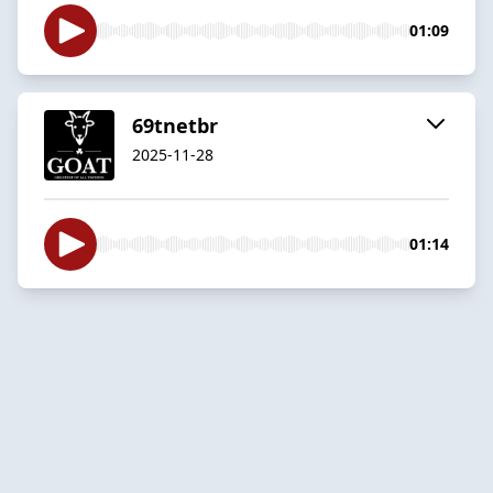
01:09
69tnetbr
2025-11-28
01:14