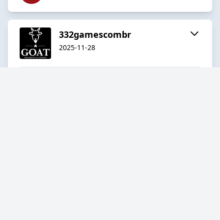
332gamescombr
2025-11-28
01:24
best77combr
2025-11-28
01:24