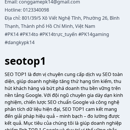
Email:
conggamepk14@gmail.com
Hotline: 0123340098
Địa chỉ: 801/39/5 Xô Viết Nghệ Tĩnh, Phường 26, Bình
Thạnh, Thành phố Hồ Chí Minh, Việt Nam
#PK14 #PK14to #PK14trực_tuyến #PK14gaming
#dangkypk14
seotop1
SEO TOP1 là đơn vị chuyên cung cấp dịch vụ SEO toàn
diện, giúp doanh nghiệp tăng thứ hạng tìm kiếm, thu
hút khách hàng và bứt phá doanh thu bền vững trên
nền tảng Google. Với đội ngũ chuyên gia dày dạn kinh
nghiệm, chiến lược SEO chuẩn Google và công nghệ
phân tích dữ liệu hiện đại, SEO TOP1 cam kết mang
đến giải pháp hiệu quả – minh bạch – đo lường được
kết quả. Mục tiêu của chúng tôi là giúp doanh nghiệp