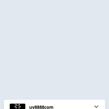
uy8888com