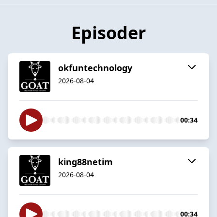
Episoder
okfuntechnology
2026-08-04
00:34
king88netim
2026-08-04
00:34