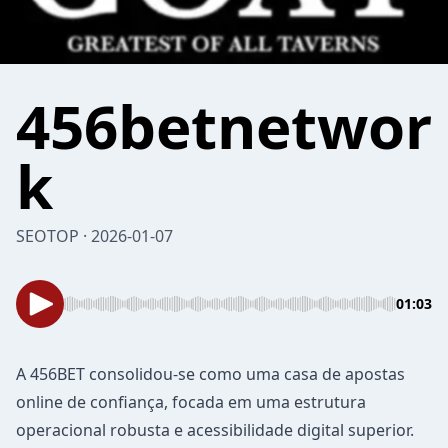
456betnetwor
k
SEOTOP · 2026-01-07
01:03
A
456BET
consolidou-se como uma casa de apostas
online de confiança, focada em uma estrutura
operacional robusta e acessibilidade digital superior.