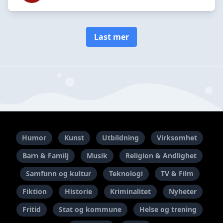
Last mer
Humor
Kunst
Utbildning
Virksomhet
Barn & Familj
Musik
Religion & Andlighet
Samfunn og kultur
Teknologi
TV & Film
Fiktion
Historie
Kriminalitet
Nyheter
Fritid
Stat og kommune
Helse og trening