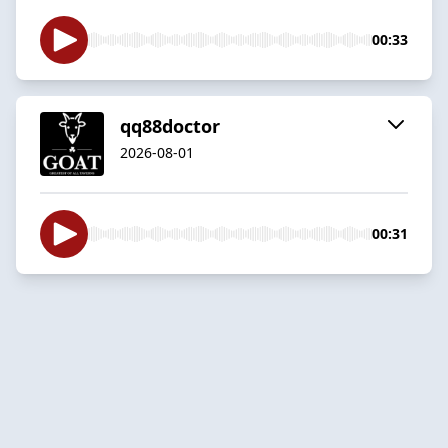
00:33
qq88doctor
2026-08-01
00:31