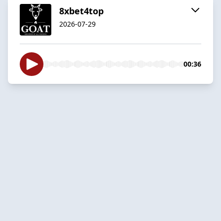
8xbet4top
2026-07-29
00:36