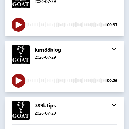
2026-07-29
00:37
kim88blog
2026-07-29
00:26
789ktips
2026-07-29