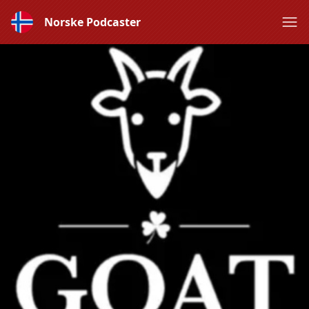
Norske Podcaster