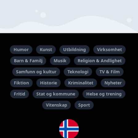
Humor
Kunst
Utbildning
Virksomhet
Barn & Familj
Musik
Religion & Andlighet
Samfunn og kultur
Teknologi
TV & Film
Fiktion
Historie
Kriminalitet
Nyheter
Fritid
Stat og kommune
Helse og trening
Vitenskap
Sport