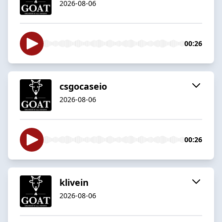
2026-08-06
00:26
csgocaseio
2026-08-06
00:26
klivein
2026-08-06