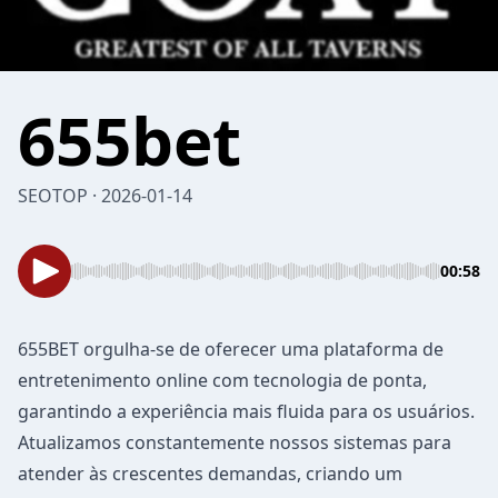
655bet
SEOTOP · 2026-01-14
00:58
655BET
orgulha-se de oferecer uma plataforma de
entretenimento online com tecnologia de ponta,
garantindo a experiência mais fluida para os usuários.
Atualizamos constantemente nossos sistemas para
atender às crescentes demandas, criando um