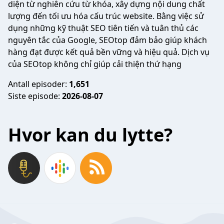
diện từ nghiên cứu từ khóa, xây dựng nội dung chất
lượng đến tối ưu hóa cấu trúc website. Bằng việc sử
dụng những kỹ thuật SEO tiên tiến và tuân thủ các
nguyên tắc của Google, SEOtop đảm bảo giúp khách
hàng đạt được kết quả bền vững và hiệu quả. Dịch vụ
của SEOtop không chỉ giúp cải thiện thứ hạng
Antall episoder:
1,651
Siste episode:
2026-08-07
Hvor kan du lytte?