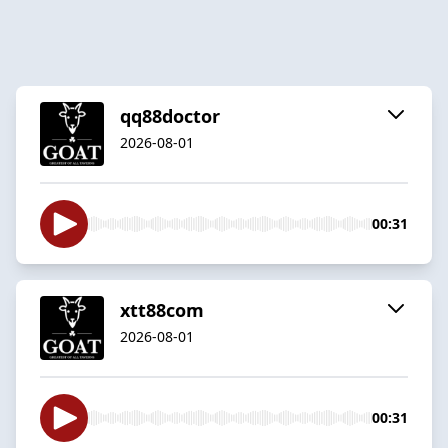
qq88doctor
2026-08-01
00:31
xtt88com
2026-08-01
00:31