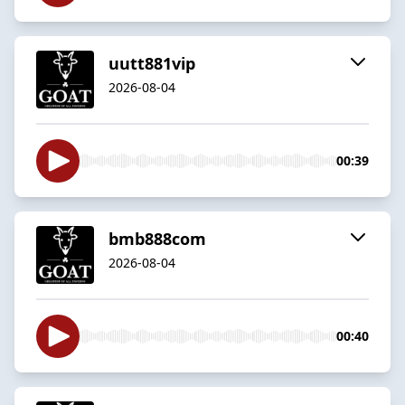
uutt881vip
2026-08-04
00:39
bmb888com
2026-08-04
00:40