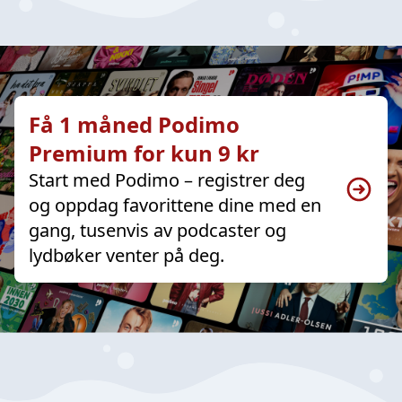
Få 1 måned Podimo
Premium for kun 9 kr
Start med Podimo – registrer deg
og oppdag favorittene dine med en
gang, tusenvis av podcaster og
lydbøker venter på deg.