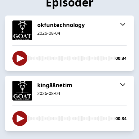
Episoder
okfuntechnology
2026-08-04
00:34
king88netim
2026-08-04
00:34