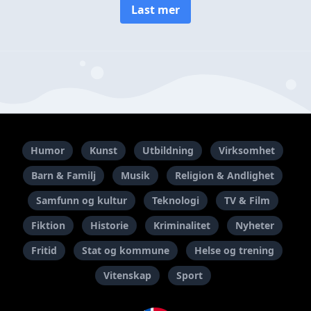
Last mer
Humor
Kunst
Utbildning
Virksomhet
Barn & Familj
Musik
Religion & Andlighet
Samfunn og kultur
Teknologi
TV & Film
Fiktion
Historie
Kriminalitet
Nyheter
Fritid
Stat og kommune
Helse og trening
Vitenskap
Sport