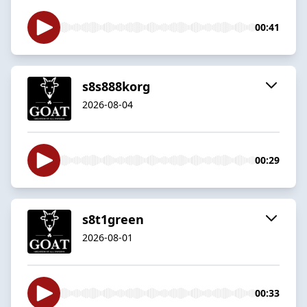
00:41
s8s888korg
2026-08-04
00:29
s8t1green
2026-08-01
00:33