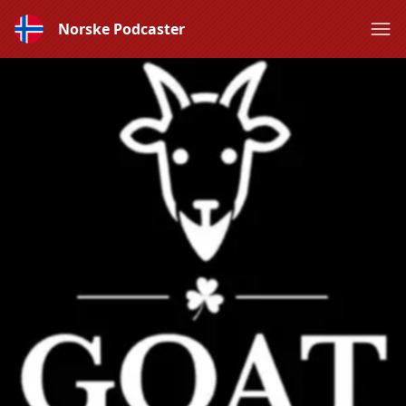
Norske Podcaster