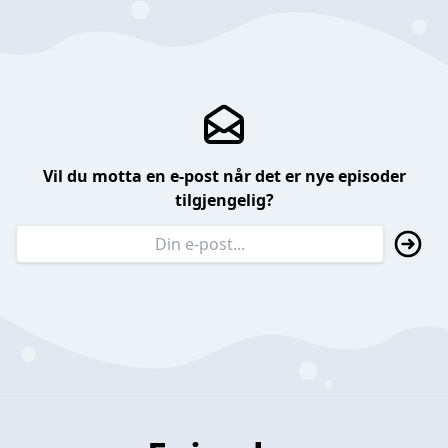
Vil du motta en e-post når det er nye episoder
tilgjengelig?