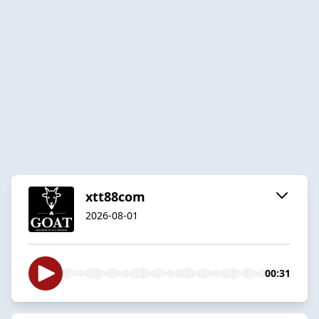
xtt88com
2026-08-01
00:31