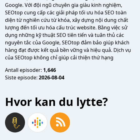
Google. Với đội ngũ chuyên gia giàu kinh nghiệm,
SEOtop cung cấp các giải pháp tối ưu hóa SEO toàn
diện từ nghiên cứu từ khóa, xây dựng nội dung chất
lượng đến tối ưu hóa cấu trúc website. Bằng việc sử
dụng những kỹ thuật SEO tiên tiến và tuân thủ các
nguyên tắc của Google, SEOtop đảm bảo giúp khách
hàng đạt được kết quả bền vững và hiệu quả. Dịch vụ
của SEOtop không chỉ giúp cải thiện thứ hạng
Antall episoder:
1,646
Siste episode:
2026-08-04
Hvor kan du lytte?