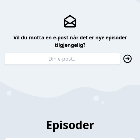
Vil du motta en e-post når det er nye episoder
tilgjengelig?
Episoder