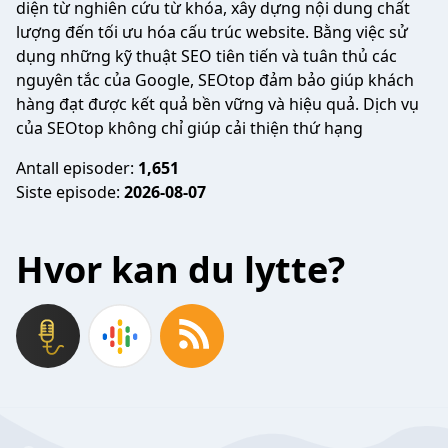
diện từ nghiên cứu từ khóa, xây dựng nội dung chất
lượng đến tối ưu hóa cấu trúc website. Bằng việc sử
dụng những kỹ thuật SEO tiên tiến và tuân thủ các
nguyên tắc của Google, SEOtop đảm bảo giúp khách
hàng đạt được kết quả bền vững và hiệu quả. Dịch vụ
của SEOtop không chỉ giúp cải thiện thứ hạng
Antall episoder:
1,651
Siste episode:
2026-08-07
Hvor kan du lytte?