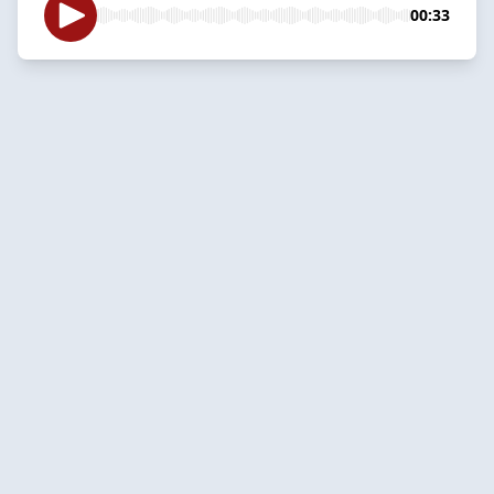
00:33