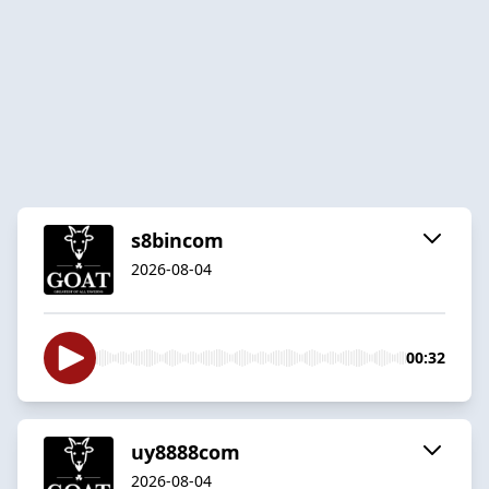
s8bincom
2026-08-04
00:32
uy8888com
2026-08-04