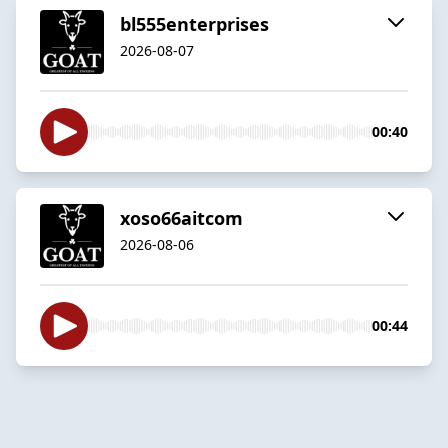
bl555enterprises
2026-08-07
00:40
xoso66aitcom
2026-08-06
00:44