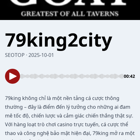
79king2city
SEOTOP · 2025-10-01
00:42
79king
không chỉ là một nền tảng cá cược thông
thường – đây là điểm đến lý tưởng cho những ai đam
mê tốc độ, chiến lược và cảm giác chiến thắng thật sự.
Với hàng loạt trò chơi casino trực tuyến, cá cược thể
thao và công nghệ bảo mật hiện đại, 79king mở ra một